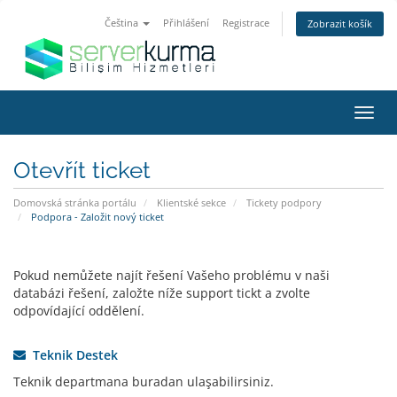
Čeština
Přihlášení
Registrace
Zobrazit košík
Přep
navig
Otevřít ticket
Domovská stránka portálu
Klientské sekce
Tickety podpory
Podpora - Založit nový ticket
Pokud nemůžete najít řešení Vašeho problému v naši
databázi řešení, založte níže support tickt a zvolte
odpovídající oddělení.
Teknik Destek
Teknik departmana buradan ulaşabilirsiniz.