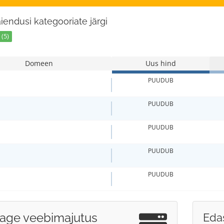
laiendusi kategooriate järgi
(5)
Domeen
Uus hind
PUUDUB
PUUDUB
PUUDUB
PUUDUB
PUUDUB
sage veebimajutus
Eda