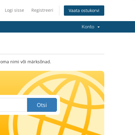
Logi sisse
Registreeri
Vaata ostukorvi
Konto
 oma nimi või märksõnad.
Otsi