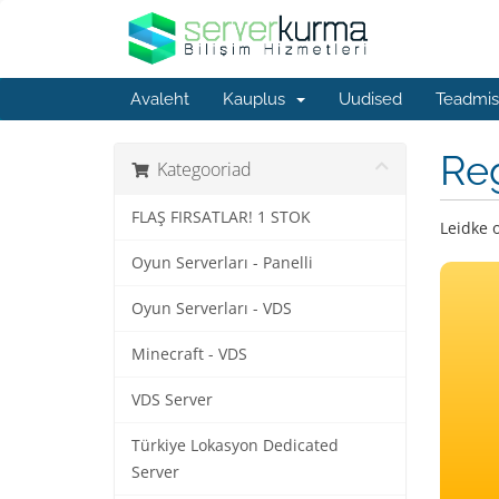
Avaleht
Kauplus
Uudised
Teadmis
Re
Kategooriad
FLAŞ FIRSATLAR! 1 STOK
Leidke 
Oyun Serverları - Panelli
Oyun Serverları - VDS
Minecraft - VDS
VDS Server
Türkiye Lokasyon Dedicated
Server