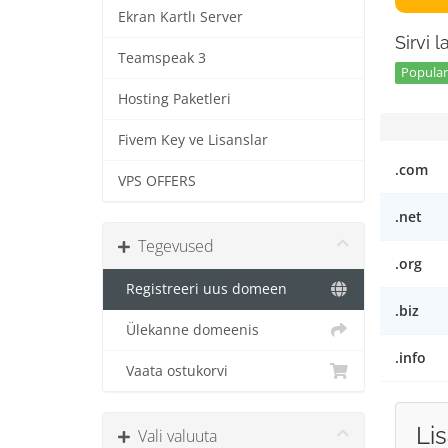
Ekran Kartlı Server
Sirvi 
Teamspeak 3
Popular 
Hosting Paketleri
Fivem Key ve Lisanslar
.com
VPS OFFERS
.net
Tegevused
.org
Registreeri uus domeen
.biz
Ülekanne domeenis
.info
Vaata ostukorvi
Li
Vali valuuta