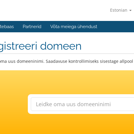
Estonian
tebaas
Partnerid
Võta meiega ühendust
gistreeri domeen
oma uus domeeninimi. Saadavuse kontrollimiseks sisestage allpool