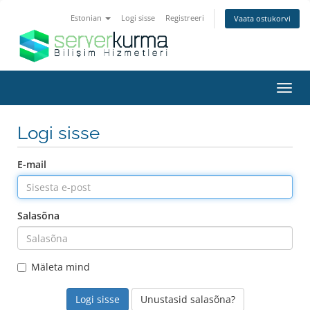
Estonian
Logi sisse
Registreeri
Vaata ostukorvi
Lülit
navig
Logi sisse
E-mail
Salasõna
Mäleta mind
Unustasid salasõna?