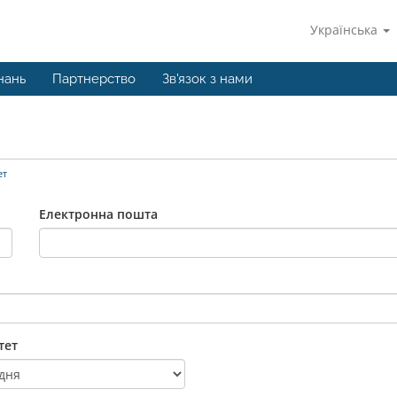
Українська
нань
Партнерство
Зв'язок з нами
ет
Електронна пошта
тет