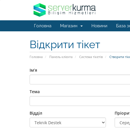
Головна
Магазин
Новини
База з
Відкрити тікет
Головна
Панель клієнта
Система тікетів
Створити тік
Ім’я
Тема
Відділ
Пріори