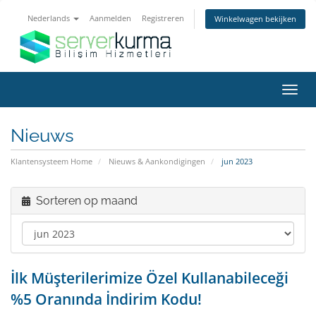
Nederlands
Aanmelden
Registreren
Winkelwagen bekijken
Navig
in-/u
Nieuws
Klantensysteem Home
Nieuws & Aankondigingen
jun 2023
Sorteren op maand
İlk Müşterilerimize Özel Kullanabileceği
%5 Oranında İndirim Kodu!