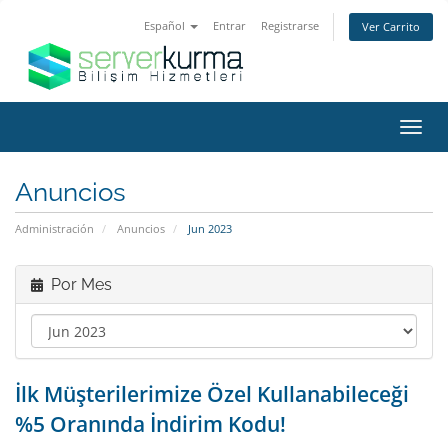
Español
Entrar
Registrarse
Ver Carrito
Alter
Nave
Anuncios
Administración
Anuncios
Jun 2023
Por Mes
İlk Müşterilerimize Özel Kullanabileceği
%5 Oranında İndirim Kodu!