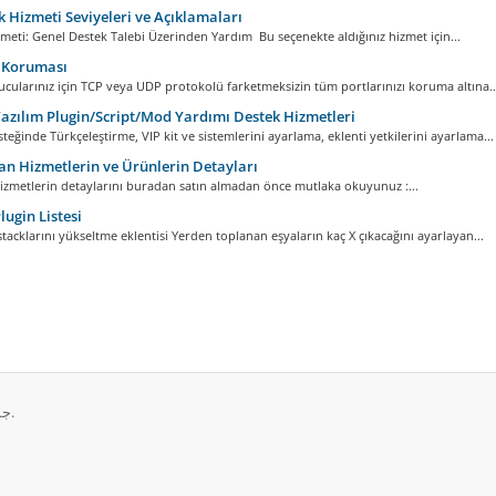
 Hizmeti Seviyeleri ve Açıklamaları
meti: Genel Destek Talebi Üzerinden Yardım Bu seçenekte aldığınız hizmet için...
Koruması
ularınız için TCP veya UDP protokolü farketmeksizin tüm portlarınızı koruma altına..
azılım Plugin/Script/Mod Yardımı Destek Hizmetleri
steğinde Türkçeleştirme, VIP kit ve sistemlerini ayarlama, eklenti yetkilerini ayarlama...
n Hizmetlerin ve Ürünlerin Detayları
izmetlerin detaylarını buradan satın almadan önce mutlaka okuyunuz :...
lugin Listesi
stacklarını yükseltme eklentisi Yerden toplanan eşyaların kaç X çıkacağını ayarlayan...
حقوق الطبع والنشر © 2026 ServerKurma. جميع الحقوق محفوظة.