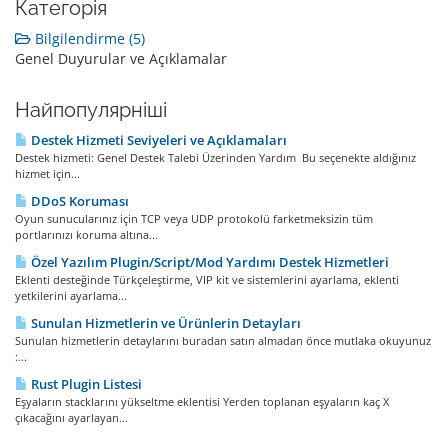
Категорія
Bilgilendirme (5)
Genel Duyurular ve Açıklamalar
Найпопулярніші
Destek Hizmeti Seviyeleri ve Açıklamaları
Destek hizmeti: Genel Destek Talebi Üzerinden Yardım Bu seçenekte aldığınız
hizmet için...
DDoS Koruması
Oyun sunucularınız için TCP veya UDP protokolü farketmeksizin tüm
portlarınızı koruma altına...
Özel Yazılım Plugin/Script/Mod Yardımı Destek Hizmetleri
Eklenti desteğinde Türkçeleştirme, VIP kit ve sistemlerini ayarlama, eklenti
yetkilerini ayarlama...
Sunulan Hizmetlerin ve Ürünlerin Detayları
Sunulan hizmetlerin detaylarını buradan satın almadan önce mutlaka okuyunuz
:...
Rust Plugin Listesi
Eşyaların stacklarını yükseltme eklentisi Yerden toplanan eşyaların kaç X
çıkacağını ayarlayan...