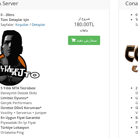
 Server
Cona
0 - 20ms
0
شروع از
Tüm Detaylar için
T
180.00TL
Sayfalar:
Koşullar
/
Detaylar
S
ماهانه
سفارش دهید
5 Yıllık MTA Tecrübesi
2
Deneyimli Destek Ekibi
D
Limitsiz Oyuncu*
L
Gerçek Performans
G
Ücretsiz DDoS Koruması*
Ü
Voxility + Serverius + Juniper
V
En Uygun Fiyat Garantisi
E
Piyasadaki En İyi Fiyat
P
Türkiye Lokasyon
T
Ortalama Ping
O