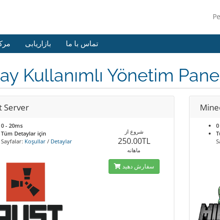
P
تماس با ما
بازاریابی
مرک
ay Kullanımlı Yönetim Panel
t Server
Minec
0 - 20ms
0
شروع از
Tüm Detaylar için
T
250.00TL
Sayfalar:
Koşullar
/
Detaylar
S
ماهانه
سفارش دهید