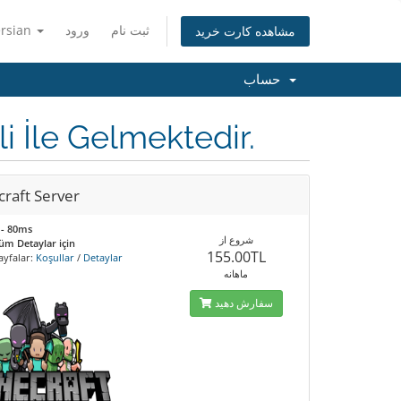
ersian
ورود
ثبت نام
مشاهده کارت خرید
حساب
i İle Gelmektedir.
raft Server
 - 80ms
شروع از
üm Detaylar için
155.00TL
ayfalar:
Koşullar
/
Detaylar
ماهانه
سفارش دهید