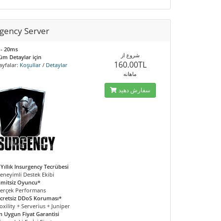
rgency Server
 - 20ms
شروع از
üm Detaylar için
160.00TL
ayfalar:
Koşullar
/
Detaylar
ماهانه
سفارش دهید
 Yıllık Insurgency Tecrübesi
eneyimli Destek Ekibi
imitsiz Oyuncu*
erçek Performans
cretsiz DDoS Koruması*
oxility + Serverius + Juniper
n Uygun Fiyat Garantisi