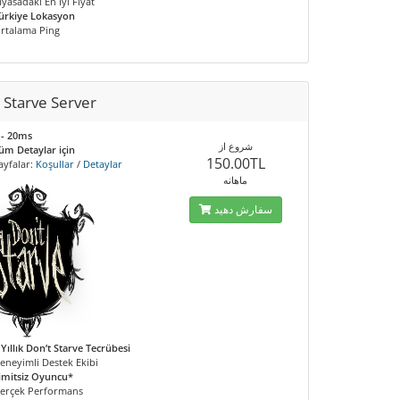
iyasadaki En İyi Fiyat
ürkiye Lokasyon
rtalama Ping
 Starve Server
 - 20ms
شروع از
üm Detaylar için
150.00TL
ayfalar:
Koşullar
/
Detaylar
ماهانه
سفارش دهید
 Yıllık Don’t Starve Tecrübesi
eneyimli Destek Ekibi
imitsiz Oyuncu*
erçek Performans