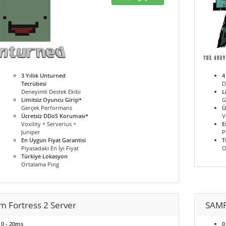
3 Yıllık Unturned
4
Tecrübesi
D
Deneyimli Destek Ekibi
L
Limitsiz Oyuncu Girişi*
G
Gerçek Performans
Ü
Ücretsiz DDoS Koruması*
V
Voxility + Serverius +
E
Juniper
P
En Uygun Fiyat Garantisi
T
Piyasadaki En İyi Fiyat
O
Türkiye Lokasyon
Ortalama Ping
m Fortress 2 Server
SAMP
0 - 20ms
0