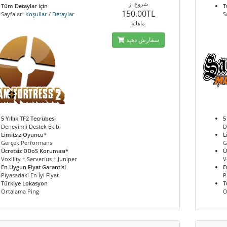
شروع از
Tüm Detaylar için
T
150.00TL
Sayfalar:
Koşullar
/
Detaylar
S
ماهانه
سفارش دهید
5 Yıllık TF2 Tecrübesi
5
Deneyimli Destek Ekibi
D
Limitsiz Oyuncu*
L
Gerçek Performans
G
Ücretsiz DDoS Koruması*
Ü
Voxility + Serverius + Juniper
V
En Uygun Fiyat Garantisi
E
Piyasadaki En İyi Fiyat
P
Türkiye Lokasyon
T
Ortalama Ping
O