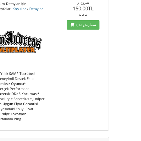
شروع از
üm Detaylar için
150.00TL
ayfalar:
Koşullar
/
Detaylar
ماهانه
سفارش دهید
 Yıllık SAMP Tecrübesi
eneyimli Destek Ekibi
imitsiz Oyuncu*
erçek Performans
cretsiz DDoS Koruması*
oxility + Serverius + Juniper
n Uygun Fiyat Garantisi
iyasadaki En İyi Fiyat
ürkiye Lokasyon
rtalama Ping