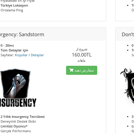
Piyasadaki En İyi Fiyat
P
Türkiye Lokasyon
T
Ortalama Ping
O
urgency: Sandstorm
Don’t
0 - 20ms
0
شروع از
Tüm Detaylar için
T
160.00TL
Sayfalar:
Koşullar
/
Detaylar
S
ماهانه
سفارش دهید
2 Yıllık Insurgency Tecrübesi
3
Deneyimli Destek Ekibi
D
Limitsiz Oyuncu*
L
Gerçek Performans
G