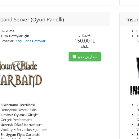
band Server (Oyun Panelli)
Insu
0 - 20ms
0
شروع از
Tüm Detaylar için
T
150.00TL
Sayfalar:
Koşullar
/
Detaylar
S
ماهانه
سفارش دهید
3 Warband Tecrübesi
2
Deneyimli Destek Ekibi
D
Limitsiz Oyuncu Girişi*
L
Gerçek Performans
G
Ücretsiz DDoS Koruması*
Ü
Voxility + Serverius + Juniper
V
En Uygun Fiyat Garantisi
E