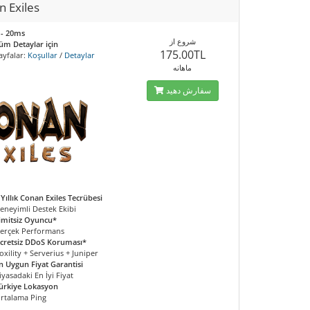
n Exiles
 - 20ms
شروع از
üm Detaylar için
175.00TL
ayfalar:
Koşullar
/
Detaylar
ماهانه
سفارش دهید
 Yıllık Conan Exiles Tecrübesi
eneyimli Destek Ekibi
imitsiz Oyuncu*
erçek Performans
cretsiz DDoS Koruması*
oxility + Serverius + Juniper
n Uygun Fiyat Garantisi
iyasadaki En İyi Fiyat
ürkiye Lokasyon
rtalama Ping