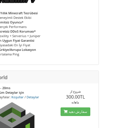
 Yıllık Minecraft Tecrübesi
eneyimli Destek Ekibi
imitsiz Oyuncu*
erçek Performans
cretsiz DDoS Koruması*
oxility + Serverius + Juniper
n Uygun Fiyat Garantisi
iyasadaki En İyi Fiyat
ürkiye/Avrupa Lokasyon
rtalama Ping
orld
 - 20ms
شروع از
üm Detaylar için
300.00TL
ayfalar:
Koşullar
/
Detaylar
ماهانه
سفارش دهید