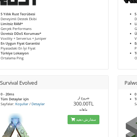
5 Yıllık Rust Tecrübesi
5
Deneyimli Destek Ekibi
D
Limitsiz RAM*
L
Gerçek Performans
G
Ücretsiz DDoS Koruması*
Ü
Voxility + Serverius + Juniper
V
En Uygun Fiyat Garantisi
E
Piyasadaki En İyi Fiyat
P
Türkiye Lokasyon
T
Ortalama Ping
O
Survival Evolved
Palw
0 - 20ms
0
شروع از
Tüm Detaylar için
T
300.00TL
Sayfalar:
Koşullar
/
Detaylar
S
ماهانه
سفارش دهید