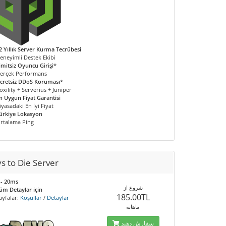
2 Yıllık Server Kurma Tecrübesi
eneyimli Destek Ekibi
imitsiz Oyuncu Girişi*
erçek Performans
cretsiz DDoS Koruması*
oxility + Serverius + Juniper
n Uygun Fiyat Garantisi
iyasadaki En İyi Fiyat
ürkiye Lokasyon
rtalama Ping
s to Die Server
 - 20ms
شروع از
üm Detaylar için
185.00TL
ayfalar:
Koşullar
/
Detaylar
ماهانه
سفارش دهید