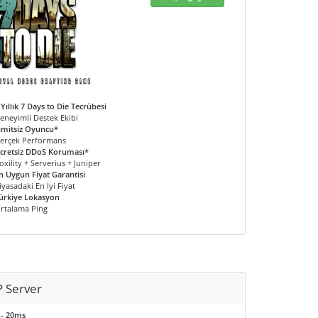
 Yıllık 7 Days to Die Tecrübesi
eneyimli Destek Ekibi
imitsiz Oyuncu*
erçek Performans
cretsiz DDoS Koruması*
oxility + Serverius + Juniper
n Uygun Fiyat Garantisi
iyasadaki En İyi Fiyat
ürkiye Lokasyon
rtalama Ping
 Server
 - 20ms