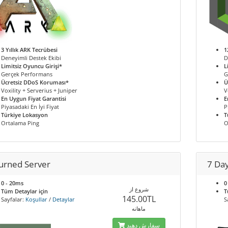
3 Yıllık ARK Tecrübesi
1
Deneyimli Destek Ekibi
D
Limitsiz Oyuncu Girişi*
L
Gerçek Performans
G
Ücretsiz DDoS Koruması*
Ü
Voxility + Serverius + Juniper
V
En Uygun Fiyat Garantisi
E
Piyasadaki En İyi Fiyat
P
Türkiye Lokasyon
T
Ortalama Ping
O
urned Server
7 Day
0 - 20ms
0
شروع از
Tüm Detaylar için
T
145.00TL
Sayfalar:
Koşullar
/
Detaylar
S
ماهانه
سفارش دهید