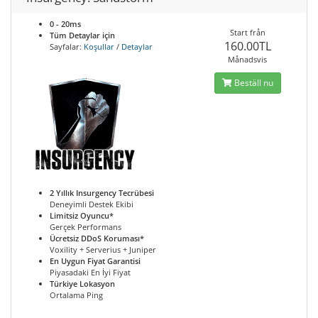
0 - 20ms
Start från
Tüm Detaylar için
160.00TL
Sayfalar:
Koşullar
/
Detaylar
Månadsvis
Beställ nu
2 Yıllık Insurgency Tecrübesi
Deneyimli Destek Ekibi
Limitsiz Oyuncu*
Gerçek Performans
Ücretsiz DDoS Koruması*
Voxility + Serverius + Juniper
En Uygun Fiyat Garantisi
Piyasadaki En İyi Fiyat
Türkiye Lokasyon
Ortalama Ping