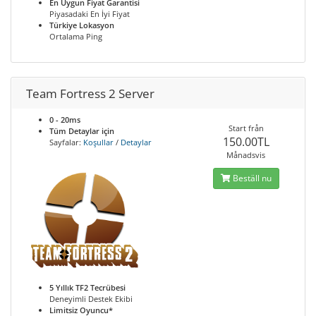
En Uygun Fiyat Garantisi
Piyasadaki En İyi Fiyat
Türkiye Lokasyon
Ortalama Ping
Team Fortress 2 Server
0 - 20ms
Start från
Tüm Detaylar için
150.00TL
Sayfalar:
Koşullar
/
Detaylar
Månadsvis
Beställ nu
5 Yıllık TF2 Tecrübesi
Deneyimli Destek Ekibi
Limitsiz Oyuncu*