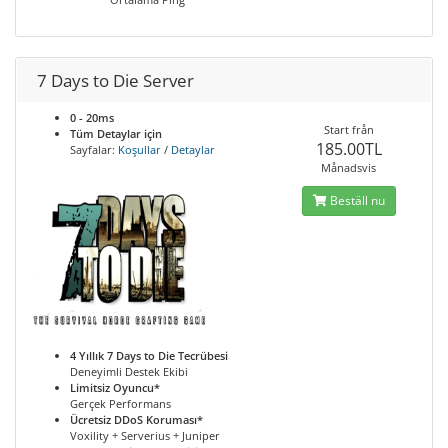
7 Days to Die Server
0 - 20ms
Start från
Tüm Detaylar için
185.00TL
Sayfalar:
Koşullar
/
Detaylar
Månadsvis
Beställ nu
4 Yıllık 7 Days to Die Tecrübesi
Deneyimli Destek Ekibi
Limitsiz Oyuncu*
Gerçek Performans
Ücretsiz DDoS Koruması*
Voxility + Serverius + Juniper