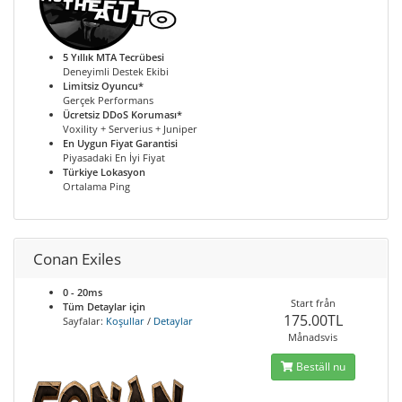
5 Yıllık MTA Tecrübesi
Deneyimli Destek Ekibi
Limitsiz Oyuncu*
Gerçek Performans
Ücretsiz DDoS Koruması*
Voxility + Serverius + Juniper
En Uygun Fiyat Garantisi
Piyasadaki En İyi Fiyat
Türkiye Lokasyon
Ortalama Ping
Conan Exiles
0 - 20ms
Start från
Tüm Detaylar için
175.00TL
Sayfalar:
Koşullar
/
Detaylar
Månadsvis
Beställ nu