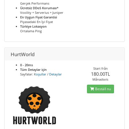
Gerçek Performans
Ücretsiz DDoS Koruması*
Voxility + Serverius + Juniper
En Uygun Fiyat Garantisi
Piyasadaki En İyi Fiyat
Türkiye Lokasyon
Ortalama Ping
HurtWorld
0 - 20ms
Start från
Tüm Detaylar için
180.00TL
Sayfalar:
Koşullar
/
Detaylar
Månadsvis
Beställ nu