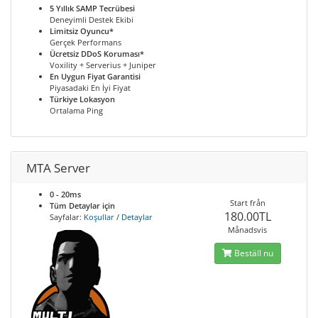
5 Yıllık SAMP Tecrübesi
Deneyimli Destek Ekibi
Limitsiz Oyuncu*
Gerçek Performans
Ücretsiz DDoS Koruması*
Voxility + Serverius + Juniper
En Uygun Fiyat Garantisi
Piyasadaki En İyi Fiyat
Türkiye Lokasyon
Ortalama Ping
MTA Server
0 - 20ms
Start från
Tüm Detaylar için
180.00TL
Sayfalar:
Koşullar
/
Detaylar
Månadsvis
Beställ nu