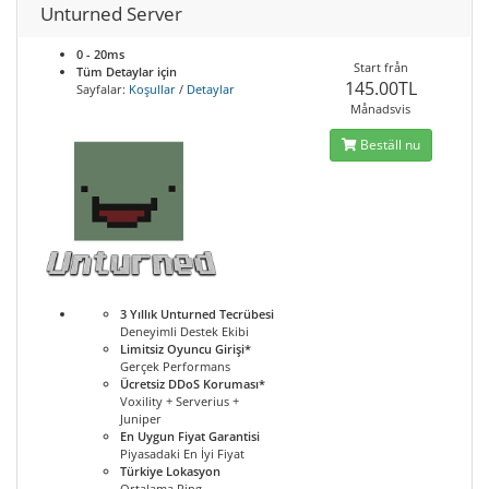
Unturned Server
0 - 20ms
Start från
Tüm Detaylar için
145.00TL
Sayfalar:
Koşullar
/
Detaylar
Månadsvis
Beställ nu
3 Yıllık Unturned Tecrübesi
Deneyimli Destek Ekibi
Limitsiz Oyuncu Girişi*
Gerçek Performans
Ücretsiz DDoS Koruması*
Voxility + Serverius +
Juniper
En Uygun Fiyat Garantisi
Piyasadaki En İyi Fiyat
Türkiye Lokasyon
Ortalama Ping