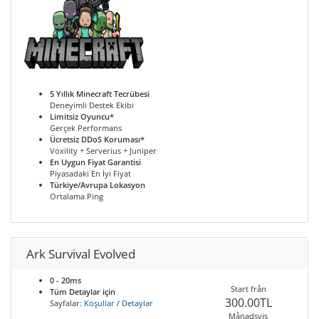
5 Yıllık Minecraft Tecrübesi
Deneyimli Destek Ekibi
Limitsiz Oyuncu*
Gerçek Performans
Ücretsiz DDoS Koruması*
Voxility + Serverius + Juniper
En Uygun Fiyat Garantisi
Piyasadaki En İyi Fiyat
Türkiye/Avrupa Lokasyon
Ortalama Ping
Ark Survival Evolved
0 - 20ms
Start från
Tüm Detaylar için
300.00TL
Sayfalar:
Koşullar
/
Detaylar
Månadsvis