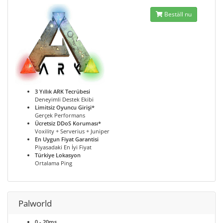
Beställ nu
3 Yıllık ARK Tecrübesi
Deneyimli Destek Ekibi
Limitsiz Oyuncu Girişi*
Gerçek Performans
Ücretsiz DDoS Koruması*
Voxility + Serverius + Juniper
En Uygun Fiyat Garantisi
Piyasadaki En İyi Fiyat
Türkiye Lokasyon
Ortalama Ping
Palworld
0 - 20ms