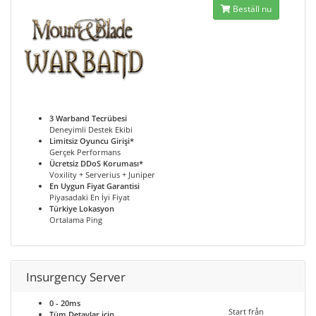
Beställ nu
3 Warband Tecrübesi
Deneyimli Destek Ekibi
Limitsiz Oyuncu Girişi*
Gerçek Performans
Ücretsiz DDoS Koruması*
Voxility + Serverius + Juniper
En Uygun Fiyat Garantisi
Piyasadaki En İyi Fiyat
Türkiye Lokasyon
Ortalama Ping
Insurgency Server
0 - 20ms
Start från
Tüm Detaylar için