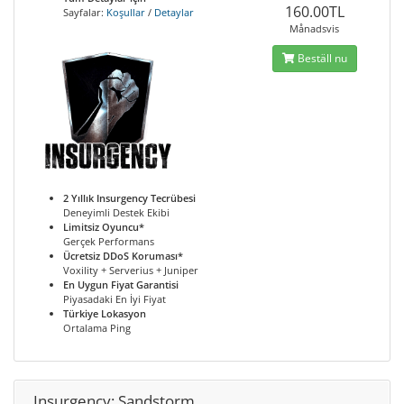
160.00TL
Sayfalar:
Koşullar
/
Detaylar
Månadsvis
Beställ nu
2 Yıllık Insurgency Tecrübesi
Deneyimli Destek Ekibi
Limitsiz Oyuncu*
Gerçek Performans
Ücretsiz DDoS Koruması*
Voxility + Serverius + Juniper
En Uygun Fiyat Garantisi
Piyasadaki En İyi Fiyat
Türkiye Lokasyon
Ortalama Ping
Insurgency: Sandstorm