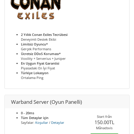
2 Yıllık Conan Exiles Tecrübesi
Deneyimli Destek Ekibi
Limitsiz Oyuncu*
Gerçek Performans
Ücretsiz DDoS Koruması*
Voxility + Serverius + Juniper
En Uygun Fiyat Garantisi
Piyasadaki En İyi Fiyat
Türkiye Lokasyon
Ortalama Ping
Warband Server (Oyun Panelli)
0 - 20ms
Start från
Tüm Detaylar için
150.00TL
Sayfalar:
Koşullar
/
Detaylar
Månadsvis