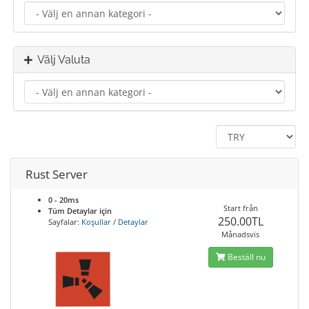
Välj Valuta
Rust Server
0 - 20ms
Start från
Tüm Detaylar için
250.00TL
Sayfalar:
Koşullar
/
Detaylar
Månadsvis
Beställ nu