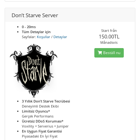
Don’t Starve Server
0 - 20ms
Start från
Tüm Detaylar için
150.00TL
Sayfalar:
Koşullar
/
Detaylar
Månadsvis
Beställ nu
3 Yıllık Don’t Starve Tecrübesi
Deneyimli Destek Ekibi
Limitsiz Oyuncu*
Gerçek Performans
Ücretsiz DDoS Koruması*
Voxility + Serverius + Juniper
En Uygun Fiyat Garantisi
Piyasadaki En İyi Fiyat