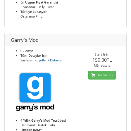
En Uygun Fiyat Garantisi
Piyasadaki En İyi Fiyat
Türkiye Lokasyon
Ortalama Ping
Garry's Mod
0 - 20ms
Start från
Tüm Detaylar için
150.00TL
Sayfalar:
Koşullar
/
Detaylar
Månadsvis
Beställ nu
4 Yıllık Garry's Mod Tecrübesi
Deneyimli Destek Ekibi
Limitsiz RAM*