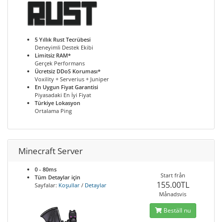
5 Yıllık Rust Tecrübesi
Deneyimli Destek Ekibi
Limitsiz RAM*
Gerçek Performans
Ücretsiz DDoS Koruması*
Voxility + Serverius + Juniper
En Uygun Fiyat Garantisi
Piyasadaki En İyi Fiyat
Türkiye Lokasyon
Ortalama Ping
Minecraft Server
0 - 80ms
Start från
Tüm Detaylar için
155.00TL
Sayfalar:
Koşullar
/
Detaylar
Månadsvis
Beställ nu