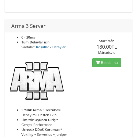
Arma 3 Server
0 - 20ms
Start från
Tüm Detaylar için
180.00TL
Sayfalar:
Koşullar
/
Detaylar
Månadsvis
Beställ nu
5 Yıllık Arma 3 Tecrübesi
Deneyimli Destek Ekibi
Limitsiz Oyuncu Girişi*
Gerçek Performans
Ücretsiz DDoS Koruması*
Voxility + Serverius + Juniper