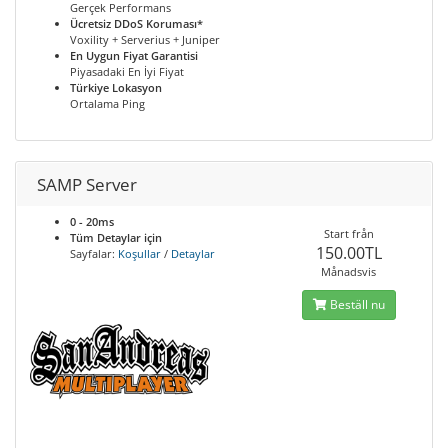
Gerçek Performans
Ücretsiz DDoS Koruması*
Voxility + Serverius + Juniper
En Uygun Fiyat Garantisi
Piyasadaki En İyi Fiyat
Türkiye Lokasyon
Ortalama Ping
SAMP Server
0 - 20ms
Start från
Tüm Detaylar için
150.00TL
Sayfalar:
Koşullar
/
Detaylar
Månadsvis
Beställ nu