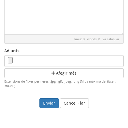
lines: 0 words: 0
va estalviar
Adjunts
Afegir més
Extensions de fitxer permeses: .jpg, .gif, .jpeg, .png (Mida màxima del fitxer:
384MB)
Cancel · lar