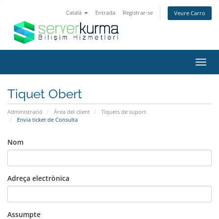
Català
Entrada
Registrar-se
Veure Carro
Canv
la
nave
Tiquet Obert
Administració
Àrea del client
Tiquets de suport
Envia ticket de Consulta
Nom
Adreça electrònica
Assumpte