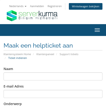
Nederlands
Aanmelden
Registreren
Winkelwagen bekijken
Navig
in-/u
Maak een helpticket aan
Klantensysteem Home
Klantenpaneel
Support tickets
Ticket indienen
Naam
E-mail Adres
Onderwerp